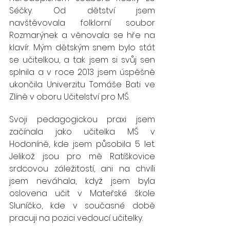
Séčky. Od dětství jsem 
navštěvovala folklorní soubor 
Rozmarýnek a věnovala se hře na 
klavír. Mým dětským snem bylo stát 
se učitelkou, a tak jsem si svůj sen 
splnila a v roce 2013 jsem úspěšně 
ukončila Univerzitu Tomáše Bati ve 
Zlíně v oboru Učitelství pro MŠ.
Svoji pedagogickou praxi jsem 
začínala jako učitelka MŠ v 
Hodoníně, kde jsem působila 5 let. 
Jelikož jsou pro mě Ratíškovice 
srdcovou záležitostí, ani na chvíli 
jsem neváhala, když jsem byla 
oslovena učit v Mateřské škole 
Sluníčko, kde v současné době 
pracuji na pozici vedoucí učitelky. 