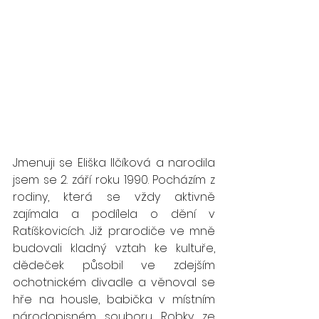
Jmenuji se Eliška Ilčíková a narodila 
jsem se 2. září roku 1990. Pocházím z 
rodiny, která se vždy aktivně 
zajímala a podílela o dění v 
Ratíškovicích. Již prarodiče ve mně 
budovali kladný vztah ke kultuře, 
dědeček působil ve zdejším 
ochotnickém divadle a věnoval se 
hře na housle, babička v místním 
národopisném souboru Robky ze 