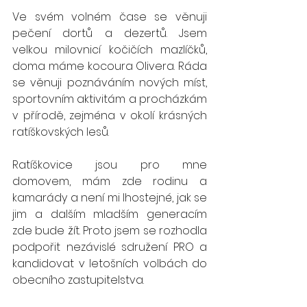
Ve svém volném čase se věnuji 
pečení dortů a dezertů. Jsem 
velkou milovnicí kočičích mazlíčků, 
doma máme kocoura Olivera. Ráda 
se věnuji poznáváním nových míst, 
sportovním aktivitám a procházkám 
v přírodě, zejména v okolí krásných 
ratíškovských lesů.  
Ratíškovice jsou pro mne 
domovem, mám zde rodinu a 
kamarády a není mi lhostejné, jak se 
jim a dalším mladším generacím 
zde bude žít. Proto jsem se rozhodla 
podpořit nezávislé sdružení PRO a 
kandidovat v letošních volbách do 
obecního zastupitelstva. 