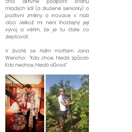
chci aktivně podpořit snahu 
mladých lidí (a zkušené seniorky) o 
pozitivní změny a inovace v naší 
obci. Jelikož mi není lhostejný její 
vývoj a věřím, že je tu stále co 
zlepšovat.
V životě se řídím mottem Jana 
Wericha : "Kdo chce, hledá způsob. 
Kdo nechce, hledá důvod."