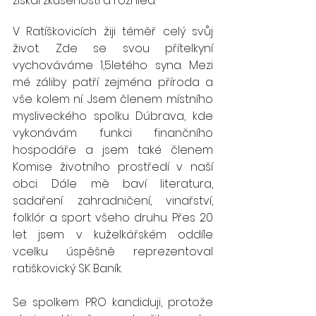
získal zkušenosti a rozhled.
V Ratíškovicích žiji téměř celý svůj 
život. Zde se svou přítelkyní 
vychováváme 1,5letého syna. Mezi 
mé záliby patří zejména příroda a 
vše kolem ní. Jsem členem místního 
mysliveckého spolku Dúbrava, kde 
vykonávám funkci finančního 
hospodáře a jsem také členem 
Komise životního prostředí v naší 
obci. Dále mě baví literatura, 
sadaření zahradničení, vinařství, 
folklór a sport všeho druhu. Přes 20 
let jsem v kuželkářském oddíle 
vcelku úspěšně reprezentoval 
ratiškovický SK Baník.
Se spolkem PRO kandiduji, protože 