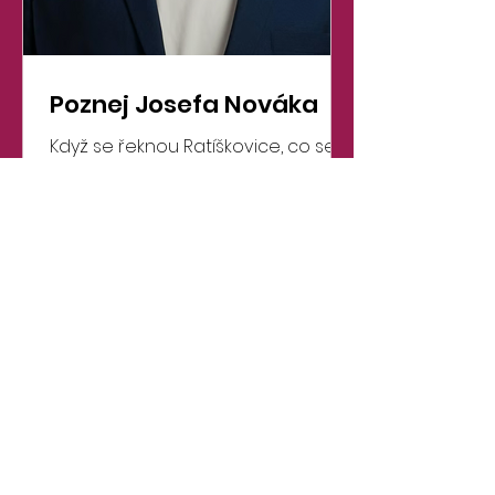
Poznej Josefa Nováka
Když se řeknou Ratíškovice, co se ti
vybaví jako první? Ratíškovice jsou
pro mě domov, místo kde jsem
vyrostl. Vybaví se mi kamarádi,
muzika a Spolkový dům. Změnil se
během uplynulého volebního
období nějak tvůj život? Pokud ano,
jak? Určitě ano. Osamostatnil jsem
se, více cestuji. Uvědomil jsem si, že
nic není jen tak zadarmo. Poznal
jsem, že za každou akcí nebo
projektem je spousta práce, která
není na první pohled vidět. K
jakému filmu/knize bys přirovnal