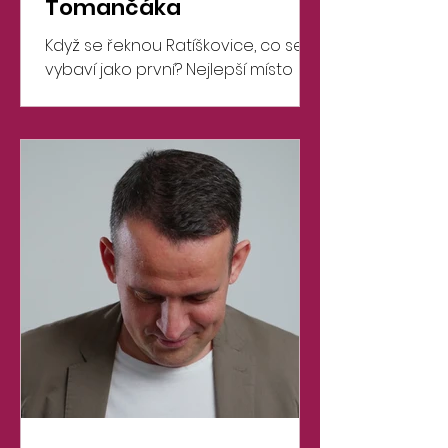
Tomančáka
Když se řeknou Ratíškovice, co se ti
vybaví jako první? Nejlepší místo
pro život Změnil se během
uplynulého volebního období nějak
tvůj život? Pokud ano, jak? Ne K
jakému filmu/knize bys přirovnal
svůj nynější život? Jak dostat
tatínka do polepšovny Jaké jsou
tvoje plány a ambice do
budoucna? Založit ovocný sad
Který projekt za celé volební
období, hodnotíš jako nejlepší?
Koupě areálu bývalé cihelny Jaké
je tvoje nejoblíbenější místo v
Raťkách? Knihovna Na jakou
dovolenou nej