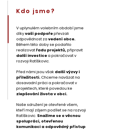
Kdo jsme?
V uplynulém volebním období jsme
díky
vaší podpoře
převzali
odpovědnost za
vedení obce.
Během této doby se podařilo
realizovat
řadu projektů,
připravit
další investice
a pokračovat v
rozvoji Ratíškovic.
Před námi jsou však
další výzvy i
příležitosti.
Chceme navázat na
dosavadní práci a pokračovat v
projektech, které povedou ke
zlepšování života v obci.
Naše sdružení je otevřené všem,
kteří mají zájem podílet se na rozvoji
Ratíškovic.
Snažíme se o věcnou
spolupráci, otevřenou
komunikaci a odpovědný přístup