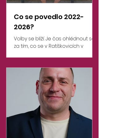
Co se povedlo 2022-
2026?
Volby se blíží. Je čas ohlédnout se
za tím, co se v Ratíškovicích v
letech 2022–2026 podařilo.
Postupně vám ukážeme projekty a
výsledky, za kterými stojí práce
našeho týmu.