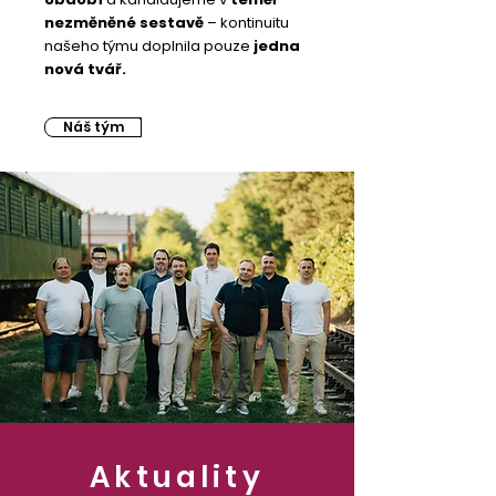
nezměněné sestavě
– kontinuitu
našeho týmu doplnila pouze
jedna
nová tvář.
Náš tým
Aktuality