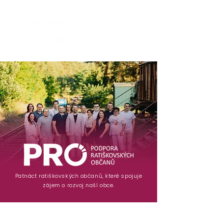
Patnáct ratiškovských občanů, které spojuje
zájem o rozvoj naší obce.