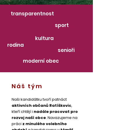
transparentnost
sport
kultura
rodina
senioři
moderní obec
Náš tým
Naši kandidátku tvoří patnáct
aktivních občanů Ratíškovic
,
kteří chtějí i
nadále pracovat pro
rozvoj naší obce
. Navazujeme na
práci
z minulého volebního
období
a kandidujeme v
téměř