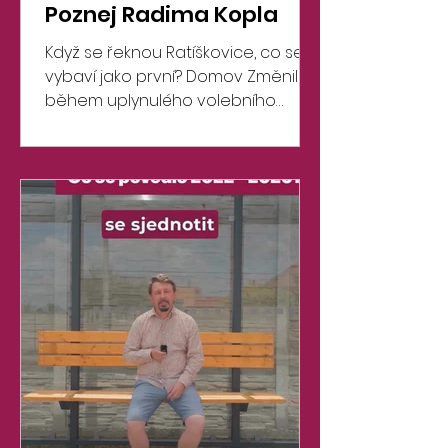
Poznej Radima Kopla
Když se řeknou Ratíškovice, co se ti
vybaví jako první? Domov Změnil se
během uplynulého volebního
období nějak tvůj život? Pokud ano,
jak? Nezměnil K jakému filmu/knize
bys přirovnal svůj nynější život?
Jsem nesmělý, ale léčím se Jaké
jsou tvoje plány a ambice do
budoucna? Pokud chcete
rozesmát Boha, řekněte mu o
svých plánech. Který projekt za celé
volební období hodnotíte jako
nejlepší? Je jich více. Lesopark,
oprava chodníků v obci, výměna
zábradlí na Baníku Jaké je tvoje